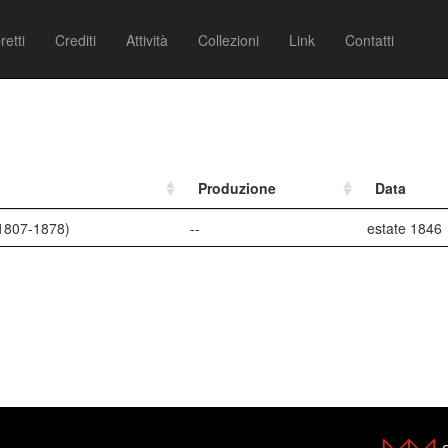
retti
Crediti
Attività
Collezioni
Link
Contatti
Produzione
Data
(1807-1878)
--
estate 1846