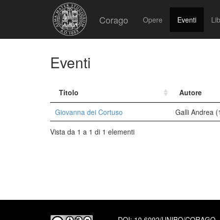
Corago
Opere
Eventi
Lib
Eventi
Titolo
Autore
Giovanna dei Cortuso
Galli Andrea 
Vista da 1 a 1 di 1 elementi
DOI:
10.6092/UNIBO/CORAGO