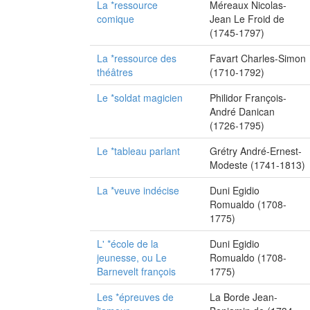
La *ressource
Méreaux Nicolas-
comique
Jean Le Froid de
(1745-1797)
La *ressource des
Favart Charles-Simon
théâtres
(1710-1792)
Le *soldat magicien
Philidor François-
André Danican
(1726-1795)
Le *tableau parlant
Grétry André-Ernest-
Modeste (1741-1813)
La *veuve indécise
Duni Egidio
Romualdo (1708-
1775)
L' *école de la
Duni Egidio
jeunesse, ou Le
Romualdo (1708-
Barnevelt françois
1775)
Les *épreuves de
La Borde Jean-