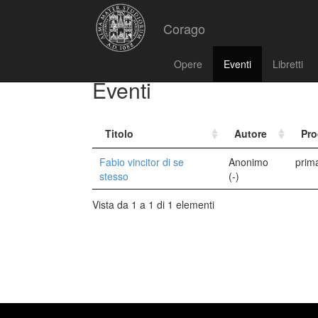
Corago
Opere
Eventi
Libretti
Eventi
Titolo
Autore
Pro
Fabio vincitor di se
Anonimo
prim
stesso
(-)
Vista da 1 a 1 di 1 elementi