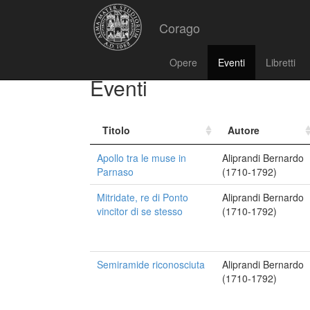
Corago
Opere
Eventi
Libretti
Eventi
Titolo
Autore
Apollo tra le muse in
Aliprandi Bernardo
Parnaso
(1710-1792)
Mitridate, re di Ponto
Aliprandi Bernardo
vincitor di se stesso
(1710-1792)
Semiramide riconosciuta
Aliprandi Bernardo
(1710-1792)