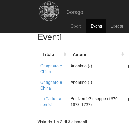
Corago
Opere
Eventi
Libretti
Eventi
Titolo
Autore
Gnagnaro e
Anonimo (-)
China
Gnagnaro e
Anonimo (-)
China
La *virtù tra
Boniventi Giuseppe (1670-
nemici
1673-1727)
Vista da 1 a 3 di 3 elementi