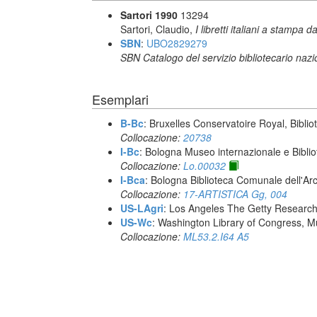
Sartori 1990
13294
Sartori, Claudio,
I libretti italiani a stampa d
SBN
:
UBO2829279
SBN Catalogo del servizio bibliotecario naz
Esemplari
B-Bc
: Bruxelles Conservatoire Royal, Biblio
Collocazione:
20738
I-Bc
: Bologna Museo internazionale e Biblio
Collocazione:
Lo.00032
I-Bca
: Bologna Biblioteca Comunale dell'Ar
Collocazione:
17-ARTISTICA Gg, 004
US-LAgri
: Los Angeles The Getty Research 
US-Wc
: Washington Library of Congress, Mu
Collocazione:
ML53.2.I64 A5