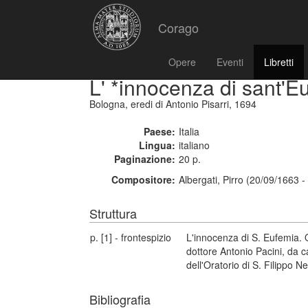
Corago
Opere
Eventi
Libretti
L' *innocenza di sant'E
Bologna, eredi di Antonio Pisarri, 1694
Paese:
Italia
Lingua:
italiano
Paginazione:
20 p.
Compositore:
Albergati, Pirro (20/09/1663 
Struttura
p. [1] - frontespizio
L'innocenza di S. Eufemia. O
dottore Antonio Pacini, da c
dell'Oratorio di S. Filippo Ne
Bibliografia